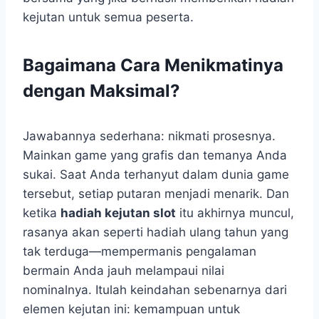
kejutan untuk semua peserta.
Bagaimana Cara Menikmatinya
dengan Maksimal?
Jawabannya sederhana: nikmati prosesnya.
Mainkan game yang grafis dan temanya Anda
sukai. Saat Anda terhanyut dalam dunia game
tersebut, setiap putaran menjadi menarik. Dan
ketika
hadiah kejutan slot
itu akhirnya muncul,
rasanya akan seperti hadiah ulang tahun yang
tak terduga—mempermanis pengalaman
bermain Anda jauh melampaui nilai
nominalnya. Itulah keindahan sebenarnya dari
elemen kejutan ini: kemampuan untuk