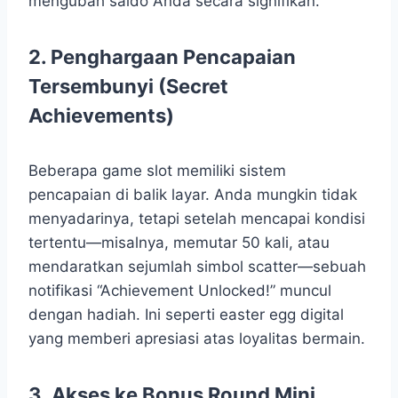
mengubah saldo Anda secara signifikan.
2. Penghargaan Pencapaian
Tersembunyi (Secret
Achievements)
Beberapa game slot memiliki sistem
pencapaian di balik layar. Anda mungkin tidak
menyadarinya, tetapi setelah mencapai kondisi
tertentu—misalnya, memutar 50 kali, atau
mendaratkan sejumlah simbol scatter—sebuah
notifikasi “Achievement Unlocked!” muncul
dengan hadiah. Ini seperti easter egg digital
yang memberi apresiasi atas loyalitas bermain.
3. Akses ke Bonus Round Mini