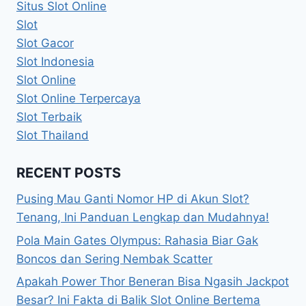
Situs Slot Online
Slot
Slot Gacor
Slot Indonesia
Slot Online
Slot Online Terpercaya
Slot Terbaik
Slot Thailand
RECENT POSTS
Pusing Mau Ganti Nomor HP di Akun Slot?
Tenang, Ini Panduan Lengkap dan Mudahnya!
Pola Main Gates Olympus: Rahasia Biar Gak
Boncos dan Sering Nembak Scatter
Apakah Power Thor Beneran Bisa Ngasih Jackpot
Besar? Ini Fakta di Balik Slot Online Bertema