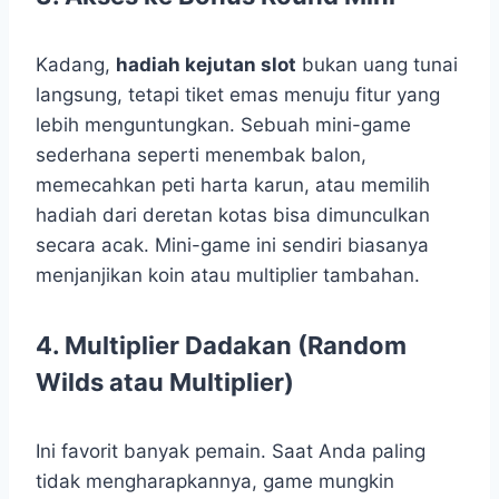
Kadang,
hadiah kejutan slot
bukan uang tunai
langsung, tetapi tiket emas menuju fitur yang
lebih menguntungkan. Sebuah mini-game
sederhana seperti menembak balon,
memecahkan peti harta karun, atau memilih
hadiah dari deretan kotas bisa dimunculkan
secara acak. Mini-game ini sendiri biasanya
menjanjikan koin atau multiplier tambahan.
4. Multiplier Dadakan (Random
Wilds atau Multiplier)
Ini favorit banyak pemain. Saat Anda paling
tidak mengharapkannya, game mungkin