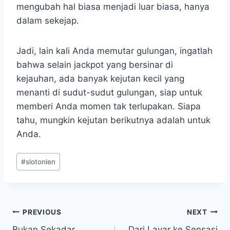
mengubah hal biasa menjadi luar biasa, hanya
dalam sekejap.
Jadi, lain kali Anda memutar gulungan, ingatlah
bahwa selain jackpot yang bersinar di
kejauhan, ada banyak kejutan kecil yang
menanti di sudut-sudut gulungan, siap untuk
memberi Anda momen tak terlupakan. Siapa
tahu, mungkin kejutan berikutnya adalah untuk
Anda.
Post
#
slotonlen
Tags:
Post
PREVIOUS
NEXT
Bukan Sekadar
Dari Layar ke Sensasi