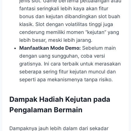
jenis slot. Game bertema petualangan atau
fantasi seringkali lebih kaya akan fitur
bonus dan kejutan dibandingkan slot buah
klasik. Slot dengan volatilitas tinggi juga
cenderung memiliki momen “kejutan” yang
lebih besar, meski lebih jarang.
Manfaatkan Mode Demo:
Sebelum main
dengan uang sungguhan, coba versi
gratisnya. Ini cara terbaik untuk merasakan
seberapa sering fitur kejutan muncul dan
seperti apa mekanismenya tanpa risiko.
Dampak Hadiah Kejutan pada
Pengalaman Bermain
Dampaknya jauh lebih dalam dari sekadar