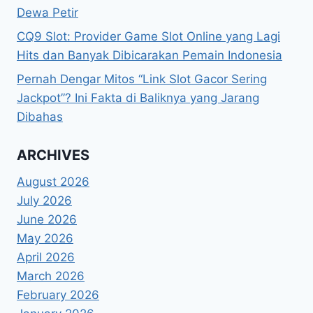
Dewa Petir
CQ9 Slot: Provider Game Slot Online yang Lagi
Hits dan Banyak Dibicarakan Pemain Indonesia
Pernah Dengar Mitos “Link Slot Gacor Sering
Jackpot”? Ini Fakta di Baliknya yang Jarang
Dibahas
ARCHIVES
August 2026
July 2026
June 2026
May 2026
April 2026
March 2026
February 2026