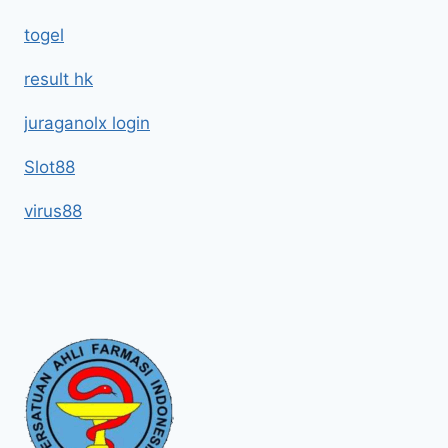
togel
result hk
juraganolx login
Slot88
virus88