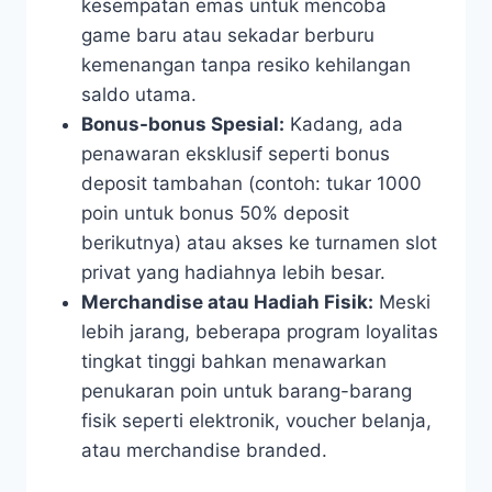
kesempatan emas untuk mencoba
game baru atau sekadar berburu
kemenangan tanpa resiko kehilangan
saldo utama.
Bonus-bonus Spesial:
Kadang, ada
penawaran eksklusif seperti bonus
deposit tambahan (contoh: tukar 1000
poin untuk bonus 50% deposit
berikutnya) atau akses ke turnamen slot
privat yang hadiahnya lebih besar.
Merchandise atau Hadiah Fisik:
Meski
lebih jarang, beberapa program loyalitas
tingkat tinggi bahkan menawarkan
penukaran poin untuk barang-barang
fisik seperti elektronik, voucher belanja,
atau merchandise branded.