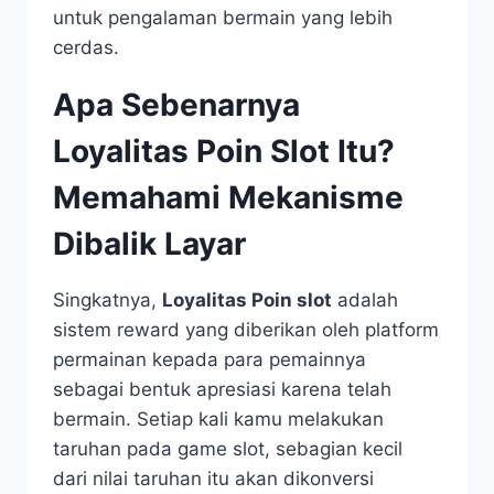
untuk pengalaman bermain yang lebih
cerdas.
Apa Sebenarnya
Loyalitas Poin Slot Itu?
Memahami Mekanisme
Dibalik Layar
Singkatnya,
Loyalitas Poin slot
adalah
sistem reward yang diberikan oleh platform
permainan kepada para pemainnya
sebagai bentuk apresiasi karena telah
bermain. Setiap kali kamu melakukan
taruhan pada game slot, sebagian kecil
dari nilai taruhan itu akan dikonversi