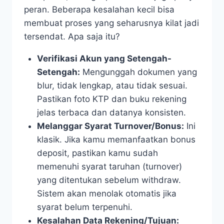
peran. Beberapa kesalahan kecil bisa
membuat proses yang seharusnya kilat jadi
tersendat. Apa saja itu?
Verifikasi Akun yang Setengah-
Setengah:
Mengunggah dokumen yang
blur, tidak lengkap, atau tidak sesuai.
Pastikan foto KTP dan buku rekening
jelas terbaca dan datanya konsisten.
Melanggar Syarat Turnover/Bonus:
Ini
klasik. Jika kamu memanfaatkan bonus
deposit, pastikan kamu sudah
memenuhi syarat taruhan (turnover)
yang ditentukan sebelum withdraw.
Sistem akan menolak otomatis jika
syarat belum terpenuhi.
Kesalahan Data Rekening/Tujuan: