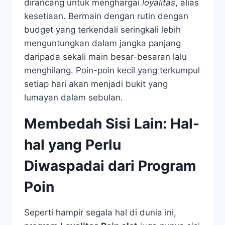
dirancang untuk menghargai
loyalitas
, alias
kesetiaan. Bermain dengan rutin dengan
budget yang terkendali seringkali lebih
menguntungkan dalam jangka panjang
daripada sekali main besar-besaran lalu
menghilang. Poin-poin kecil yang terkumpul
setiap hari akan menjadi bukit yang
lumayan dalam sebulan.
Membedah Sisi Lain: Hal-
hal yang Perlu
Diwaspadai dari Program
Poin
Seperti hampir segala hal di dunia ini,