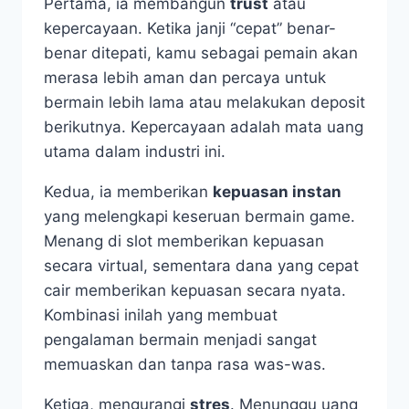
Pertama, ia membangun
trust
atau
kepercayaan. Ketika janji “cepat” benar-
benar ditepati, kamu sebagai pemain akan
merasa lebih aman dan percaya untuk
bermain lebih lama atau melakukan deposit
berikutnya. Kepercayaan adalah mata uang
utama dalam industri ini.
Kedua, ia memberikan
kepuasan instan
yang melengkapi keseruan bermain game.
Menang di slot memberikan kepuasan
secara virtual, sementara dana yang cepat
cair memberikan kepuasan secara nyata.
Kombinasi inilah yang membuat
pengalaman bermain menjadi sangat
memuaskan dan tanpa rasa was-was.
Ketiga, mengurangi
stres
. Menunggu uang