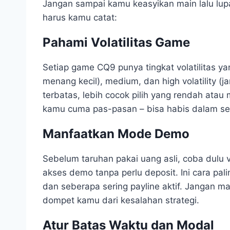
Jangan sampai kamu keasyikan main lalu lupa
harus kamu catat:
Pahami Volatilitas Game
Setiap game CQ9 punya tingkat volatilitas ya
menang kecil), medium, dan high volatility 
terbatas, lebih cocok pilih yang rendah atau
kamu cuma pas-pasan – bisa habis dalam se
Manfaatkan Mode Demo
Sebelum taruhan pakai uang asli, coba dulu 
akses demo tanpa perlu deposit. Ini cara pal
dan seberapa sering payline aktif. Jangan 
dompet kamu dari kesalahan strategi.
Atur Batas Waktu dan Modal