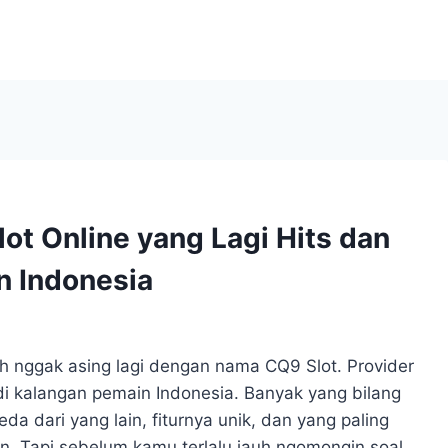
ot Online yang Lagi Hits dan
n Indonesia
ah nggak asing lagi dengan nama CQ9 Slot. Provider
 di kalangan pemain Indonesia. Banyak yang bilang
 dari yang lain, fiturnya unik, dan yang paling
n. Tapi sebelum kamu terlalu jauh ngomongin soal