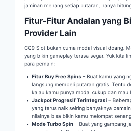
jaminan menang setiap putaran, hanya hitung
Fitur-Fitur Andalan yang B
Provider Lain
CQ9 Slot bukan cuma modal visual doang. Me
yang bikin gameplay terasa segar. Yuk kita li
para pemain:
Fitur Buy Free Spins
– Buat kamu yang n
langsung membeli putaran gratis. Tentu de
kalau kamu punya modal cukup dan mau l
Jackpot Progresif Terintegrasi
– Beberap
yang terus naik seiring banyaknya pemain
nilainya bisa bikin kamu melompat senang
Mode Turbo Spin
– Buat yang gampang je