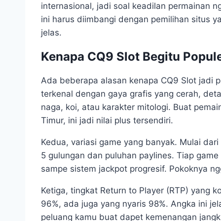
internasional, jadi soal keadilan permainan ng
ini harus diimbangi dengan pemilihan situs y
jelas.
Kenapa CQ9 Slot Begitu Popule
Ada beberapa alasan kenapa CQ9 Slot jadi pr
terkenal dengan gaya grafis yang cerah, deta
naga, koi, atau karakter mitologi. Buat pema
Timur, ini jadi nilai plus tersendiri.
Kedua, variasi game yang banyak. Mulai dari
5 gulungan dan puluhan paylines. Tiap game pun
sampe sistem jackpot progresif. Pokoknya ng
Ketiga, tingkat Return to Player (RTP) yang 
96%, ada juga yang nyaris 98%. Angka ini je
peluang kamu buat dapet kemenangan jangka 