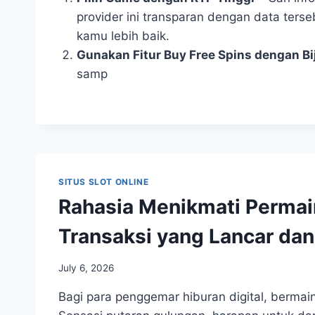
provider ini transparan dengan data ters
kamu lebih baik.
Gunakan Fitur Buy Free Spins dengan Bi
samp
SITUS SLOT ONLINE
Rahasia Menikmati Permai
Transaksi yang Lancar da
July 6, 2026
Bagi para penggemar hiburan digital, bermain s