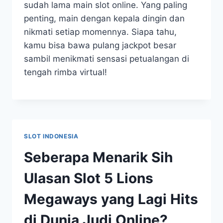
sudah lama main slot online. Yang paling
penting, main dengan kepala dingin dan
nikmati setiap momennya. Siapa tahu,
kamu bisa bawa pulang jackpot besar
sambil menikmati sensasi petualangan di
tengah rimba virtual!
SLOT INDONESIA
Seberapa Menarik Sih
Ulasan Slot 5 Lions
Megaways yang Lagi Hits
di Dunia Judi Online?