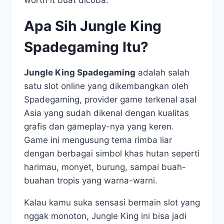
worth it buat dicoba.
Apa Sih Jungle King
Spadegaming Itu?
Jungle King Spadegaming
adalah salah
satu slot online yang dikembangkan oleh
Spadegaming, provider game terkenal asal
Asia yang sudah dikenal dengan kualitas
grafis dan gameplay-nya yang keren.
Game ini mengusung tema rimba liar
dengan berbagai simbol khas hutan seperti
harimau, monyet, burung, sampai buah-
buahan tropis yang warna-warni.
Kalau kamu suka sensasi bermain slot yang
nggak monoton, Jungle King ini bisa jadi