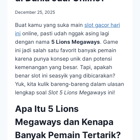
December 25, 2025
Buat kamu yang suka main
slot gacor hari
ini
online, pasti udah nggak asing lagi
dengan nama
5 Lions Megaways
. Game
ini jadi salah satu favorit banyak pemain
karena punya konsep unik dan potensi
kemenangan yang besar. Tapi, apakah
benar slot ini seasyik yang dibicarakan?
Yuk, kita kulik bareng-bareng dalam ulasan
lengkap soal
Slot 5 Lions Megaways
ini!
Apa Itu 5 Lions
Megaways dan Kenapa
Banyak Pemain Tertarik?