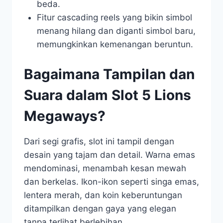
beda.
Fitur cascading reels yang bikin simbol
menang hilang dan diganti simbol baru,
memungkinkan kemenangan beruntun.
Bagaimana Tampilan dan
Suara dalam Slot 5 Lions
Megaways?
Dari segi grafis, slot ini tampil dengan
desain yang tajam dan detail. Warna emas
mendominasi, menambah kesan mewah
dan berkelas. Ikon-ikon seperti singa emas,
lentera merah, dan koin keberuntungan
ditampilkan dengan gaya yang elegan
tanpa terlihat berlebihan.