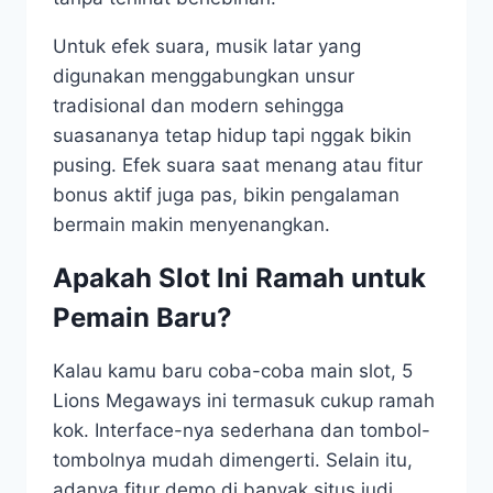
Untuk efek suara, musik latar yang
digunakan menggabungkan unsur
tradisional dan modern sehingga
suasananya tetap hidup tapi nggak bikin
pusing. Efek suara saat menang atau fitur
bonus aktif juga pas, bikin pengalaman
bermain makin menyenangkan.
Apakah Slot Ini Ramah untuk
Pemain Baru?
Kalau kamu baru coba-coba main slot, 5
Lions Megaways ini termasuk cukup ramah
kok. Interface-nya sederhana dan tombol-
tombolnya mudah dimengerti. Selain itu,
adanya fitur demo di banyak situs judi