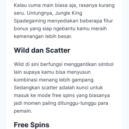
Kalau cuma main biasa aja, rasanya kurang
seru. Untungnya, Jungle King
Spadegaming menyediakan beberapa fitur
bonus yang siap ngebantu kamu meraih
kemenangan lebih besar.
Wild dan Scatter
Wild di sini berfungsi menggantikan simbol
lain supaya kamu bisa menyusun
kombinasi menang lebih gampang.
Sedangkan scatter adalah kunci untuk
masuk ke mode free spins yang biasanya
jadi momen paling ditunggu-tunggu para
pemain.
Free Spins