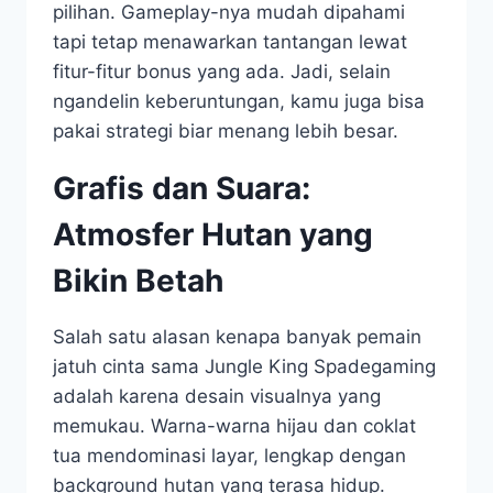
pilihan. Gameplay-nya mudah dipahami
tapi tetap menawarkan tantangan lewat
fitur-fitur bonus yang ada. Jadi, selain
ngandelin keberuntungan, kamu juga bisa
pakai strategi biar menang lebih besar.
Grafis dan Suara:
Atmosfer Hutan yang
Bikin Betah
Salah satu alasan kenapa banyak pemain
jatuh cinta sama Jungle King Spadegaming
adalah karena desain visualnya yang
memukau. Warna-warna hijau dan coklat
tua mendominasi layar, lengkap dengan
background hutan yang terasa hidup.