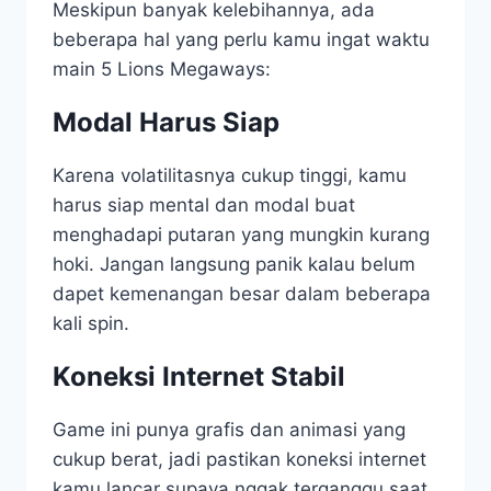
Meskipun banyak kelebihannya, ada
beberapa hal yang perlu kamu ingat waktu
main 5 Lions Megaways:
Modal Harus Siap
Karena volatilitasnya cukup tinggi, kamu
harus siap mental dan modal buat
menghadapi putaran yang mungkin kurang
hoki. Jangan langsung panik kalau belum
dapet kemenangan besar dalam beberapa
kali spin.
Koneksi Internet Stabil
Game ini punya grafis dan animasi yang
cukup berat, jadi pastikan koneksi internet
kamu lancar supaya nggak terganggu saat