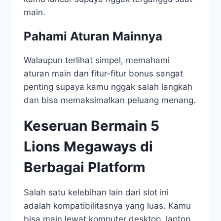
main.
Pahami Aturan Mainnya
Walaupun terlihat simpel, memahami
aturan main dan fitur-fitur bonus sangat
penting supaya kamu nggak salah langkah
dan bisa memaksimalkan peluang menang.
Keseruan Bermain 5
Lions Megaways di
Berbagai Platform
Salah satu kelebihan lain dari slot ini
adalah kompatibilitasnya yang luas. Kamu
bisa main lewat komputer desktop, laptop,