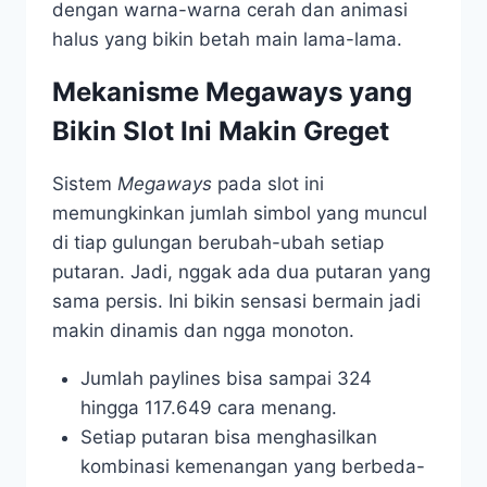
dengan warna-warna cerah dan animasi
halus yang bikin betah main lama-lama.
Mekanisme Megaways yang
Bikin Slot Ini Makin Greget
Sistem
Megaways
pada slot ini
memungkinkan jumlah simbol yang muncul
di tiap gulungan berubah-ubah setiap
putaran. Jadi, nggak ada dua putaran yang
sama persis. Ini bikin sensasi bermain jadi
makin dinamis dan ngga monoton.
Jumlah paylines bisa sampai 324
hingga 117.649 cara menang.
Setiap putaran bisa menghasilkan
kombinasi kemenangan yang berbeda-