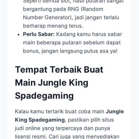
Seperti semua slot, hasil putaran sangat
bergantung pada RNG (Random
Number Generator), jadi jangan terlalu
berharap menang terus.
Perlu Sabar:
Kadang kamu harus sabar
main beberapa putaran sebelum dapat
bonus, jangan langsung putus asa ya!
Tempat Terbaik Buat
Main Jungle King
Spadegaming
Kalau kamu tertarik buat coba main
Jungle
King Spadegaming
, pastikan pilih situs
judi online yang terpercaya dan punya
lisensi resmi. Cari juga yang menyediakan