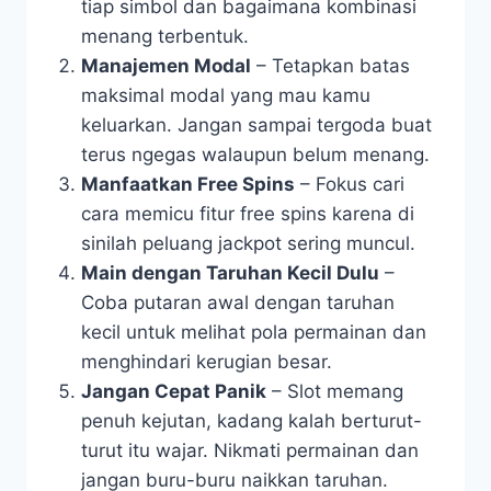
tiap simbol dan bagaimana kombinasi
menang terbentuk.
Manajemen Modal
– Tetapkan batas
maksimal modal yang mau kamu
keluarkan. Jangan sampai tergoda buat
terus ngegas walaupun belum menang.
Manfaatkan Free Spins
– Fokus cari
cara memicu fitur free spins karena di
sinilah peluang jackpot sering muncul.
Main dengan Taruhan Kecil Dulu
–
Coba putaran awal dengan taruhan
kecil untuk melihat pola permainan dan
menghindari kerugian besar.
Jangan Cepat Panik
– Slot memang
penuh kejutan, kadang kalah berturut-
turut itu wajar. Nikmati permainan dan
jangan buru-buru naikkan taruhan.