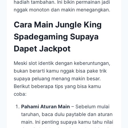
hadiah tambahan. Ini bikin permainan jadi
nggak monoton dan makin menegangkan.
Cara Main Jungle King
Spadegaming Supaya
Dapet Jackpot
Meski slot identik dengan keberuntungan,
bukan berarti kamu nggak bisa pake trik
supaya peluang menang makin besar.
Berikut beberapa tips yang bisa kamu
coba:
Pahami Aturan Main
– Sebelum mulai
taruhan, baca dulu paytable dan aturan
main. Ini penting supaya kamu tahu nilai