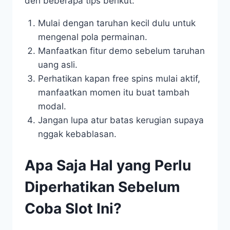
deh beberapa tips berikut:
Mulai dengan taruhan kecil dulu untuk
mengenal pola permainan.
Manfaatkan fitur demo sebelum taruhan
uang asli.
Perhatikan kapan free spins mulai aktif,
manfaatkan momen itu buat tambah
modal.
Jangan lupa atur batas kerugian supaya
nggak kebablasan.
Apa Saja Hal yang Perlu
Diperhatikan Sebelum
Coba Slot Ini?