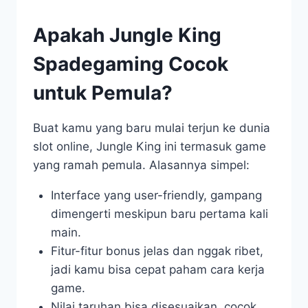
Apakah Jungle King
Spadegaming Cocok
untuk Pemula?
Buat kamu yang baru mulai terjun ke dunia
slot online, Jungle King ini termasuk game
yang ramah pemula. Alasannya simpel:
Interface yang user-friendly, gampang
dimengerti meskipun baru pertama kali
main.
Fitur-fitur bonus jelas dan nggak ribet,
jadi kamu bisa cepat paham cara kerja
game.
Nilai taruhan bisa disesuaikan, cocok