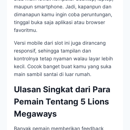
maupun smartphone. Jadi, kapanpun dan
dimanapun kamu ingin coba peruntungan,
tinggal buka saja aplikasi atau browser
favoritmu.
Versi mobile dari slot ini juga dirancang
responsif, sehingga tampilan dan
kontrolnya tetap nyaman walau layar lebih
kecil. Cocok banget buat kamu yang suka
main sambil santai di luar rumah.
Ulasan Singkat dari Para
Pemain Tentang 5 Lions
Megaways
Banyak pemain memberikan feedback