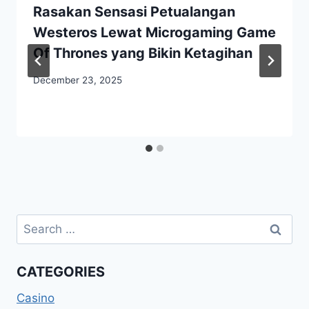
Rasakan Sensasi Petualangan
Westeros Lewat Microgaming Game
Of Thrones yang Bikin Ketagihan
December 23, 2025
Search
for:
CATEGORIES
Casino