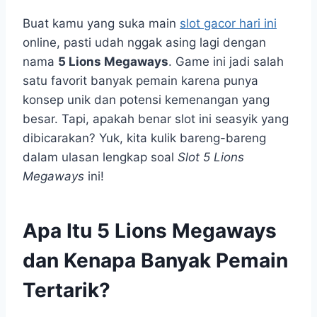
Buat kamu yang suka main
slot gacor hari ini
online, pasti udah nggak asing lagi dengan
nama
5 Lions Megaways
. Game ini jadi salah
satu favorit banyak pemain karena punya
konsep unik dan potensi kemenangan yang
besar. Tapi, apakah benar slot ini seasyik yang
dibicarakan? Yuk, kita kulik bareng-bareng
dalam ulasan lengkap soal
Slot 5 Lions
Megaways
ini!
Apa Itu 5 Lions Megaways
dan Kenapa Banyak Pemain
Tertarik?