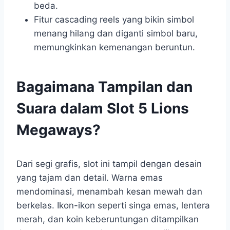
beda.
Fitur cascading reels yang bikin simbol
menang hilang dan diganti simbol baru,
memungkinkan kemenangan beruntun.
Bagaimana Tampilan dan
Suara dalam Slot 5 Lions
Megaways?
Dari segi grafis, slot ini tampil dengan desain
yang tajam dan detail. Warna emas
mendominasi, menambah kesan mewah dan
berkelas. Ikon-ikon seperti singa emas, lentera
merah, dan koin keberuntungan ditampilkan