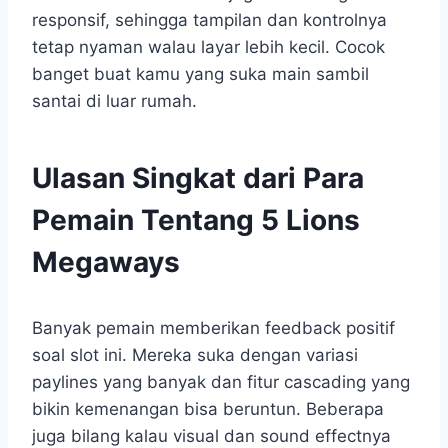
responsif, sehingga tampilan dan kontrolnya
tetap nyaman walau layar lebih kecil. Cocok
banget buat kamu yang suka main sambil
santai di luar rumah.
Ulasan Singkat dari Para
Pemain Tentang 5 Lions
Megaways
Banyak pemain memberikan feedback positif
soal slot ini. Mereka suka dengan variasi
paylines yang banyak dan fitur cascading yang
bikin kemenangan bisa beruntun. Beberapa
juga bilang kalau visual dan sound effectnya