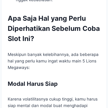
Apa Saja Hal yang Perlu
Diperhatikan Sebelum Coba
Slot Ini?
Meskipun banyak kelebihannya, ada beberapa
hal yang perlu kamu ingat waktu main 5 Lions
Megaways:
Modal Harus Siap
Karena volatilitasnya cukup tinggi, kamu harus
siap mental dan modal buat menghadapi