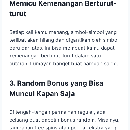
Memicu Kemenangan Berturut-
turut
Setiap kali kamu menang, simbol-simbol yang
terlibat akan hilang dan digantikan oleh simbol
baru dari atas. Ini bisa membuat kamu dapat
kemenangan berturut-turut dalam satu
putaran. Lumayan banget buat nambah saldo.
3. Random Bonus yang Bisa
Muncul Kapan Saja
Di tengah-tengah permainan reguler, ada
peluang buat dapetin bonus random. Misalnya,
tambahan free spins atau pengali ekstra yang