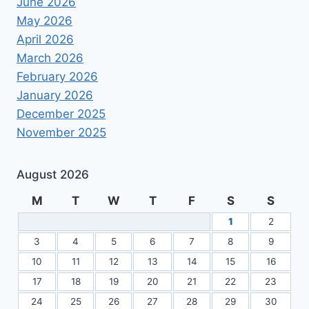
June 2026
May 2026
April 2026
March 2026
February 2026
January 2026
December 2025
November 2025
August 2026
M
T
W
T
F
S
S
1
2
3
4
5
6
7
8
9
10
11
12
13
14
15
16
17
18
19
20
21
22
23
24
25
26
27
28
29
30