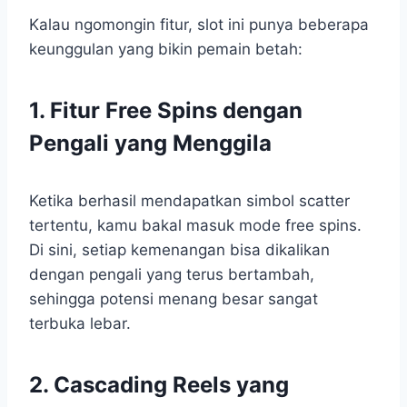
Kalau ngomongin fitur, slot ini punya beberapa
keunggulan yang bikin pemain betah:
1. Fitur Free Spins dengan
Pengali yang Menggila
Ketika berhasil mendapatkan simbol scatter
tertentu, kamu bakal masuk mode free spins.
Di sini, setiap kemenangan bisa dikalikan
dengan pengali yang terus bertambah,
sehingga potensi menang besar sangat
terbuka lebar.
2. Cascading Reels yang