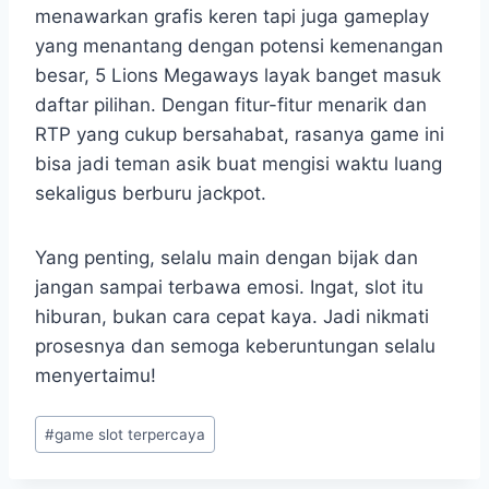
menawarkan grafis keren tapi juga gameplay
yang menantang dengan potensi kemenangan
besar, 5 Lions Megaways layak banget masuk
daftar pilihan. Dengan fitur-fitur menarik dan
RTP yang cukup bersahabat, rasanya game ini
bisa jadi teman asik buat mengisi waktu luang
sekaligus berburu jackpot.
Yang penting, selalu main dengan bijak dan
jangan sampai terbawa emosi. Ingat, slot itu
hiburan, bukan cara cepat kaya. Jadi nikmati
prosesnya dan semoga keberuntungan selalu
menyertaimu!
Post
#
game slot terpercaya
Tags: