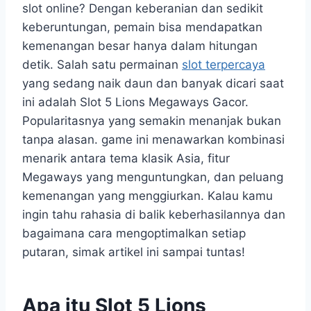
slot online? Dengan keberanian dan sedikit
keberuntungan, pemain bisa mendapatkan
kemenangan besar hanya dalam hitungan
detik. Salah satu permainan
slot terpercaya
yang sedang naik daun dan banyak dicari saat
ini adalah Slot 5 Lions Megaways Gacor.
Popularitasnya yang semakin menanjak bukan
tanpa alasan. game ini menawarkan kombinasi
menarik antara tema klasik Asia, fitur
Megaways yang menguntungkan, dan peluang
kemenangan yang menggiurkan. Kalau kamu
ingin tahu rahasia di balik keberhasilannya dan
bagaimana cara mengoptimalkan setiap
putaran, simak artikel ini sampai tuntas!
Apa itu Slot 5 Lions