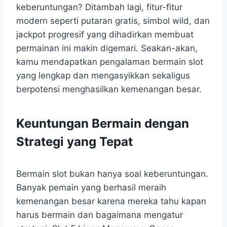
keberuntungan? Ditambah lagi, fitur-fitur
modern seperti putaran gratis, simbol wild, dan
jackpot progresif yang dihadirkan membuat
permainan ini makin digemari. Seakan-akan,
kamu mendapatkan pengalaman bermain slot
yang lengkap dan mengasyikkan sekaligus
berpotensi menghasilkan kemenangan besar.
Keuntungan Bermain dengan
Strategi yang Tepat
Bermain slot bukan hanya soal keberuntungan.
Banyak pemain yang berhasil meraih
kemenangan besar karena mereka tahu kapan
harus bermain dan bagaimana mengatur