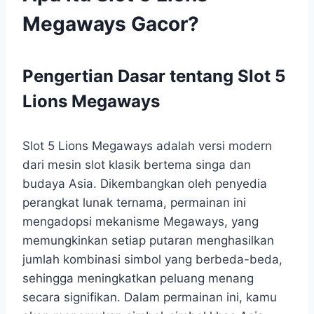
Megaways Gacor?
Pengertian Dasar tentang Slot 5
Lions Megaways
Slot 5 Lions Megaways adalah versi modern
dari mesin slot klasik bertema singa dan
budaya Asia. Dikembangkan oleh penyedia
perangkat lunak ternama, permainan ini
mengadopsi mekanisme Megaways, yang
memungkinkan setiap putaran menghasilkan
jumlah kombinasi simbol yang berbeda-beda,
sehingga meningkatkan peluang menang
secara signifikan. Dalam permainan ini, kamu