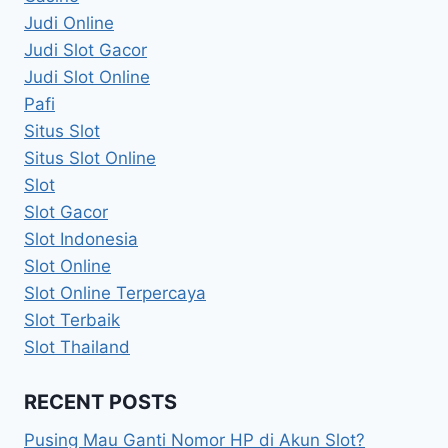
Judi Online
Judi Slot Gacor
Judi Slot Online
Pafi
Situs Slot
Situs Slot Online
Slot
Slot Gacor
Slot Indonesia
Slot Online
Slot Online Terpercaya
Slot Terbaik
Slot Thailand
RECENT POSTS
Pusing Mau Ganti Nomor HP di Akun Slot?