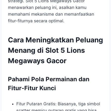
strategi. Slot 5 Lions Megaways Gacor
menawarkan peluang ini, asalkan kamu
memahami mekanisme dan memanfaatkan
fitur-fiturnya secara optimal.
Cara Meningkatkan Peluang
Menang di Slot 5 Lions
Megaways Gacor
Pahami Pola Permainan dan
Fitur-Fitur Kunci
Fitur Putaran Gratis: Biasanya, tiga simbol
scatter memicu putaran gratis yang bisa