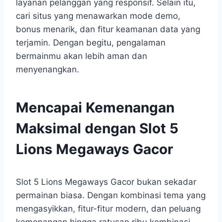
layanan pelanggan yang responsif. Selain itu,
cari situs yang menawarkan mode demo,
bonus menarik, dan fitur keamanan data yang
terjamin. Dengan begitu, pengalaman
bermainmu akan lebih aman dan
menyenangkan.
Mencapai Kemenangan
Maksimal dengan Slot 5
Lions Megaways Gacor
Slot 5 Lions Megaways Gacor bukan sekadar
permainan biasa. Dengan kombinasi tema yang
mengasyikkan, fitur-fitur modern, dan peluang
kemenangan hingga ratusan ribu kombinasi,