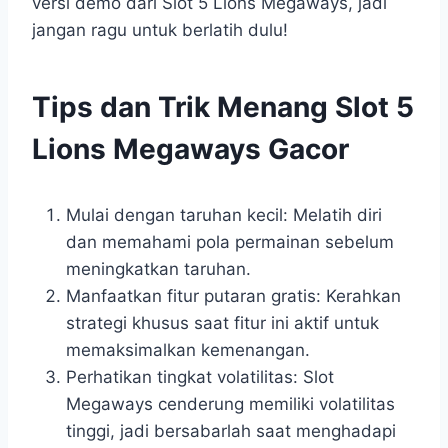
versi demo dari Slot 5 Lions Megaways, jadi
jangan ragu untuk berlatih dulu!
Tips dan Trik Menang Slot 5
Lions Megaways Gacor
Mulai dengan taruhan kecil: Melatih diri
dan memahami pola permainan sebelum
meningkatkan taruhan.
Manfaatkan fitur putaran gratis: Kerahkan
strategi khusus saat fitur ini aktif untuk
memaksimalkan kemenangan.
Perhatikan tingkat volatilitas: Slot
Megaways cenderung memiliki volatilitas
tinggi, jadi bersabarlah saat menghadapi