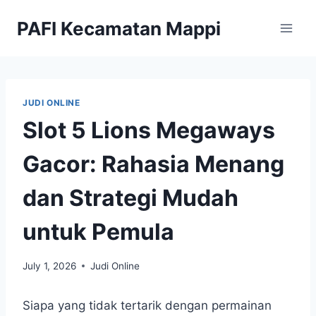
Skip
PAFI Kecamatan Mappi
to
content
JUDI ONLINE
Slot 5 Lions Megaways
Gacor: Rahasia Menang
dan Strategi Mudah
untuk Pemula
July 1, 2026
Judi Online
Siapa yang tidak tertarik dengan permainan