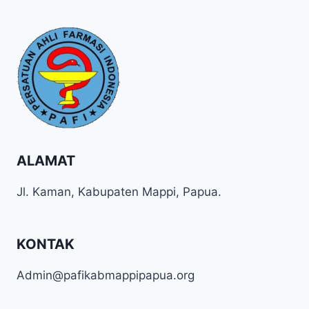
ALAMAT
Jl. Kaman, Kabupaten Mappi, Papua.
KONTAK
Admin@pafikabmappipapua.org