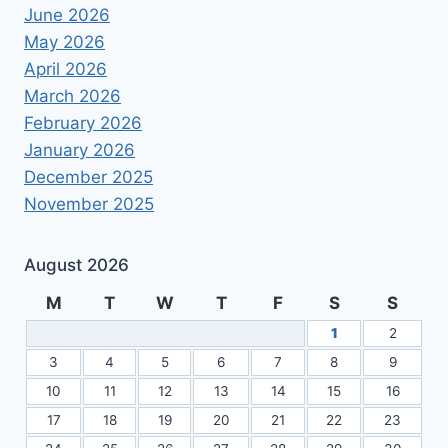
June 2026
May 2026
April 2026
March 2026
February 2026
January 2026
December 2025
November 2025
August 2026
M
T
W
T
F
S
S
1
2
3
4
5
6
7
8
9
10
11
12
13
14
15
16
17
18
19
20
21
22
23