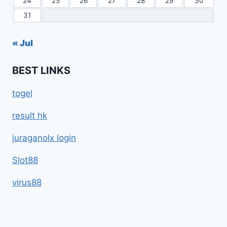
24
25
26
27
28
29
30
31
« Jul
BEST LINKS
togel
result hk
juraganolx login
Slot88
virus88