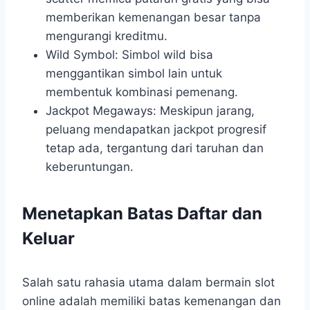
memberikan kemenangan besar tanpa
mengurangi kreditmu.
Wild Symbol: Simbol wild bisa
menggantikan simbol lain untuk
membentuk kombinasi pemenang.
Jackpot Megaways: Meskipun jarang,
peluang mendapatkan jackpot progresif
tetap ada, tergantung dari taruhan dan
keberuntungan.
Menetapkan Batas Daftar dan
Keluar
Salah satu rahasia utama dalam bermain slot
online adalah memiliki batas kemenangan dan