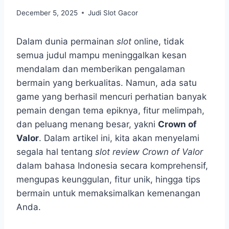
December 5, 2025
Judi Slot Gacor
Dalam dunia permainan
slot
online, tidak
semua judul mampu meninggalkan kesan
mendalam dan memberikan pengalaman
bermain yang berkualitas. Namun, ada satu
game yang berhasil mencuri perhatian banyak
pemain dengan tema epiknya, fitur melimpah,
dan peluang menang besar, yakni
Crown of
Valor
. Dalam artikel ini, kita akan menyelami
segala hal tentang
slot review Crown of Valor
dalam bahasa Indonesia secara komprehensif,
mengupas keunggulan, fitur unik, hingga tips
bermain untuk memaksimalkan kemenangan
Anda.