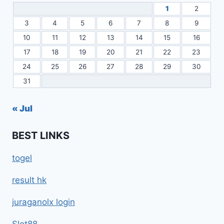
1
2
3
4
5
6
7
8
9
10
11
12
13
14
15
16
17
18
19
20
21
22
23
24
25
26
27
28
29
30
31
« Jul
BEST LINKS
togel
result hk
juraganolx login