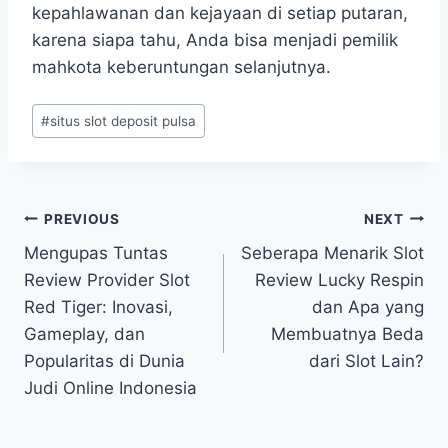
kepahlawanan dan kejayaan di setiap putaran,
karena siapa tahu, Anda bisa menjadi pemilik
mahkota keberuntungan selanjutnya.
Post
#
situs slot deposit pulsa
Tags:
Post
PREVIOUS
NEXT
Mengupas Tuntas
Seberapa Menarik Slot
navigation
Review Provider Slot
Review Lucky Respin
Red Tiger: Inovasi,
dan Apa yang
Gameplay, dan
Membuatnya Beda
Popularitas di Dunia
dari Slot Lain?
Judi Online Indonesia