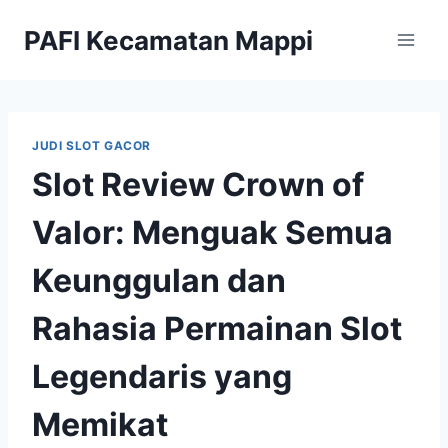
Skip
PAFI Kecamatan Mappi
to
content
JUDI SLOT GACOR
Slot Review Crown of
Valor: Menguak Semua
Keunggulan dan
Rahasia Permainan Slot
Legendaris yang
Memikat