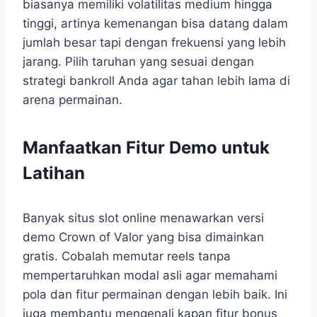
biasanya memiliki volatilitas medium hingga
tinggi, artinya kemenangan bisa datang dalam
jumlah besar tapi dengan frekuensi yang lebih
jarang. Pilih taruhan yang sesuai dengan
strategi bankroll Anda agar tahan lebih lama di
arena permainan.
Manfaatkan Fitur Demo untuk
Latihan
Banyak situs slot online menawarkan versi
demo Crown of Valor yang bisa dimainkan
gratis. Cobalah memutar reels tanpa
mempertaruhkan modal asli agar memahami
pola dan fitur permainan dengan lebih baik. Ini
juga membantu mengenali kapan fitur bonus