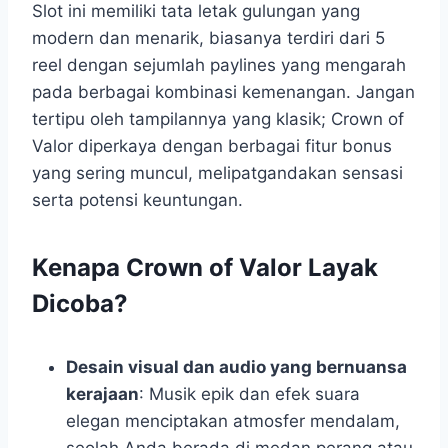
Slot ini memiliki tata letak gulungan yang
modern dan menarik, biasanya terdiri dari 5
reel dengan sejumlah paylines yang mengarah
pada berbagai kombinasi kemenangan. Jangan
tertipu oleh tampilannya yang klasik; Crown of
Valor diperkaya dengan berbagai fitur bonus
yang sering muncul, melipatgandakan sensasi
serta potensi keuntungan.
Kenapa Crown of Valor Layak
Dicoba?
Desain visual dan audio yang bernuansa
kerajaan
: Musik epik dan efek suara
elegan menciptakan atmosfer mendalam,
seolah Anda berada di medan perang atau