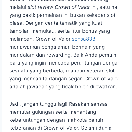
melalui
slot review Crown of Valor
ini, satu hal
yang pasti: permainan ini bukan sekadar slot
biasa. Dengan cerita tematik yang kuat,
tampilan memukau, serta fitur bonus yang
melimpah, Crown of Valor
sensa838
menawarkan pengalaman bermain yang
mendalam dan rewarding. Baik Anda pemain
baru yang ingin mencoba peruntungan dengan
sesuatu yang berbeda, maupun veteran slot
yang mencari tantangan segar, Crown of Valor
adalah jawaban yang tidak boleh dilewatkan.
Jadi, jangan tunggu lagi! Rasakan sensasi
memutar gulungan serta menantang
keberuntungan dengan mahkota penuh
keberanian di Crown of Valor. Selami dunia