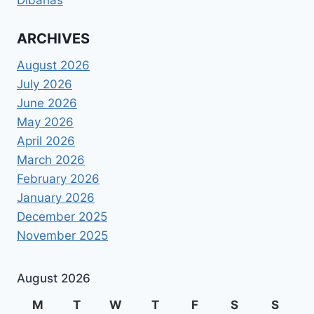
Dibahas
ARCHIVES
August 2026
July 2026
June 2026
May 2026
April 2026
March 2026
February 2026
January 2026
December 2025
November 2025
August 2026
M
T
W
T
F
S
S