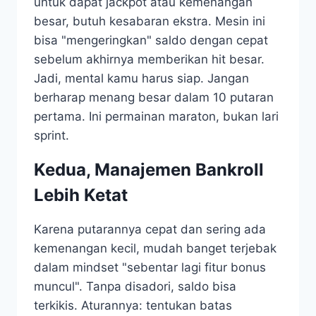
untuk dapat jackpot atau kemenangan
besar, butuh kesabaran ekstra. Mesin ini
bisa "mengeringkan" saldo dengan cepat
sebelum akhirnya memberikan hit besar.
Jadi, mental kamu harus siap. Jangan
berharap menang besar dalam 10 putaran
pertama. Ini permainan maraton, bukan lari
sprint.
Kedua, Manajemen Bankroll
Lebih Ketat
Karena putarannya cepat dan sering ada
kemenangan kecil, mudah banget terjebak
dalam mindset "sebentar lagi fitur bonus
muncul". Tanpa disadori, saldo bisa
terkikis. Aturannya: tentukan batas