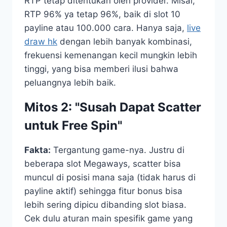
RTP tetap ditentukan oleh provider. Misal,
RTP 96% ya tetap 96%, baik di slot 10
payline atau 100.000 cara. Hanya saja,
live
draw hk
dengan lebih banyak kombinasi,
frekuensi kemenangan kecil mungkin lebih
tinggi, yang bisa memberi ilusi bahwa
peluangnya lebih baik.
Mitos 2: "Susah Dapat Scatter
untuk Free Spin"
Fakta:
Tergantung game-nya. Justru di
beberapa slot Megaways, scatter bisa
muncul di posisi mana saja (tidak harus di
payline aktif) sehingga fitur bonus bisa
lebih sering dipicu dibanding slot biasa.
Cek dulu aturan main spesifik game yang