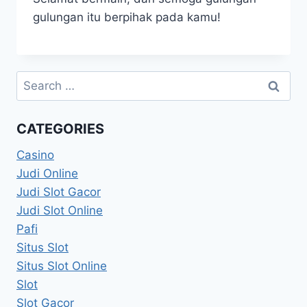
gulungan itu berpihak pada kamu!
Search
for:
CATEGORIES
Casino
Judi Online
Judi Slot Gacor
Judi Slot Online
Pafi
Situs Slot
Situs Slot Online
Slot
Slot Gacor