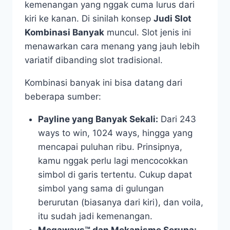
kemenangan yang nggak cuma lurus dari
kiri ke kanan. Di sinilah konsep
Judi Slot
Kombinasi Banyak
muncul. Slot jenis ini
menawarkan cara menang yang jauh lebih
variatif dibanding slot tradisional.
Kombinasi banyak ini bisa datang dari
beberapa sumber:
Payline yang Banyak Sekali:
Dari 243
ways to win, 1024 ways, hingga yang
mencapai puluhan ribu. Prinsipnya,
kamu nggak perlu lagi mencocokkan
simbol di garis tertentu. Cukup dapat
simbol yang sama di gulungan
berurutan (biasanya dari kiri), dan voila,
itu sudah jadi kemenangan.