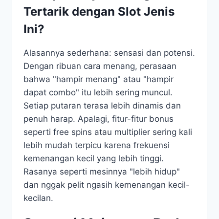
Tertarik dengan Slot Jenis
Ini?
Alasannya sederhana: sensasi dan potensi.
Dengan ribuan cara menang, perasaan
bahwa "hampir menang" atau "hampir
dapat combo" itu lebih sering muncul.
Setiap putaran terasa lebih dinamis dan
penuh harap. Apalagi, fitur-fitur bonus
seperti free spins atau multiplier sering kali
lebih mudah terpicu karena frekuensi
kemenangan kecil yang lebih tinggi.
Rasanya seperti mesinnya "lebih hidup"
dan nggak pelit ngasih kemenangan kecil-
kecilan.