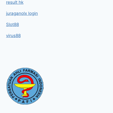
result hk
juraganolx login
Slot88
virus88