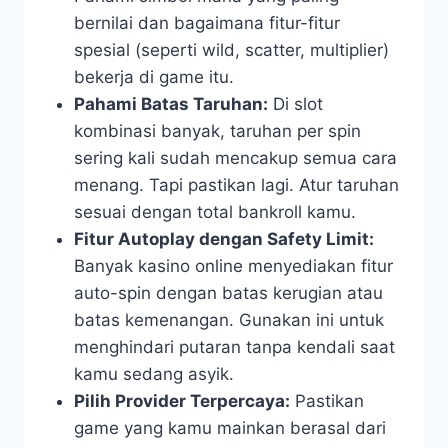
bernilai dan bagaimana fitur-fitur
spesial (seperti wild, scatter, multiplier)
bekerja di game itu.
Pahami Batas Taruhan:
Di slot
kombinasi banyak, taruhan per spin
sering kali sudah mencakup semua cara
menang. Tapi pastikan lagi. Atur taruhan
sesuai dengan total bankroll kamu.
Fitur Autoplay dengan Safety Limit:
Banyak kasino online menyediakan fitur
auto-spin dengan batas kerugian atau
batas kemenangan. Gunakan ini untuk
menghindari putaran tanpa kendali saat
kamu sedang asyik.
Pilih Provider Terpercaya:
Pastikan
game yang kamu mainkan berasal dari