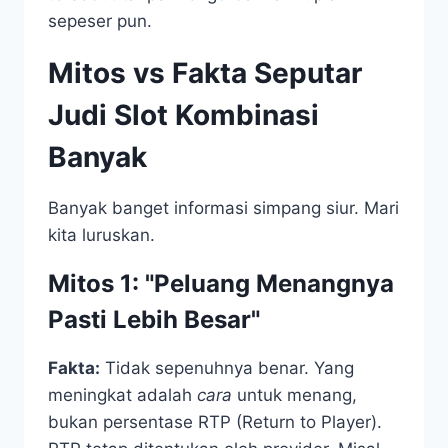
sepeser pun.
Mitos vs Fakta Seputar
Judi Slot Kombinasi
Banyak
Banyak banget informasi simpang siur. Mari
kita luruskan.
Mitos 1: "Peluang Menangnya
Pasti Lebih Besar"
Fakta:
Tidak sepenuhnya benar. Yang
meningkat adalah
cara
untuk menang,
bukan persentase RTP (Return to Player).