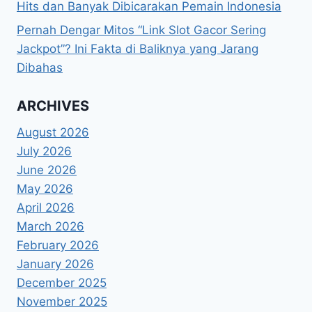
Hits dan Banyak Dibicarakan Pemain Indonesia
Pernah Dengar Mitos “Link Slot Gacor Sering
Jackpot”? Ini Fakta di Baliknya yang Jarang
Dibahas
ARCHIVES
August 2026
July 2026
June 2026
May 2026
April 2026
March 2026
February 2026
January 2026
December 2025
November 2025