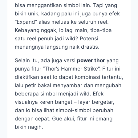
bisa menggantikan simbol lain. Tapi yang
bikin unik, kadang palu ini juga punya efek
“Expand” alias meluas ke seluruh reel.
Kebayang nggak, lo lagi main, tiba-tiba
satu reel penuh jadi wild? Potensi
menangnya langsung naik drastis.
Selain itu, ada juga versi
power thor
yang
punya fitur “Thor’s Hammer Strike”. Fitur ini
diaktifkan saat lo dapat kombinasi tertentu,
lalu petir bakal menyambar dan mengubah
beberapa simbol menjadi wild. Efek
visualnya keren banget – layar bergetar,
dan lo bisa lihat simbol-simbol berubah
dengan cepat. Gue akui, fitur ini emang
bikin nagih.