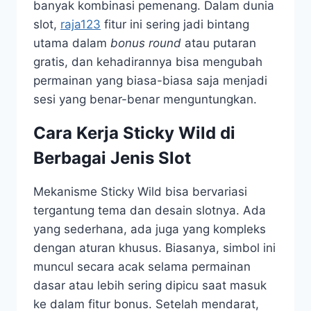
banyak kombinasi pemenang. Dalam dunia
slot,
raja123
fitur ini sering jadi bintang
utama dalam
bonus round
atau putaran
gratis, dan kehadirannya bisa mengubah
permainan yang biasa-biasa saja menjadi
sesi yang benar-benar menguntungkan.
Cara Kerja Sticky Wild di
Berbagai Jenis Slot
Mekanisme Sticky Wild bisa bervariasi
tergantung tema dan desain slotnya. Ada
yang sederhana, ada juga yang kompleks
dengan aturan khusus. Biasanya, simbol ini
muncul secara acak selama permainan
dasar atau lebih sering dipicu saat masuk
ke dalam fitur bonus. Setelah mendarat,