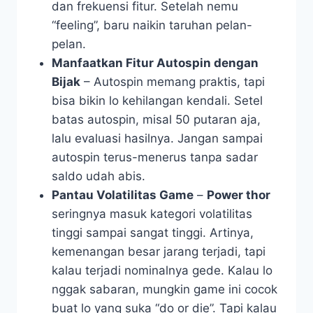
dan frekuensi fitur. Setelah nemu
“feeling”, baru naikin taruhan pelan-
pelan.
Manfaatkan Fitur Autospin dengan
Bijak
– Autospin memang praktis, tapi
bisa bikin lo kehilangan kendali. Setel
batas autospin, misal 50 putaran aja,
lalu evaluasi hasilnya. Jangan sampai
autospin terus-menerus tanpa sadar
saldo udah abis.
Pantau Volatilitas Game
–
Power thor
seringnya masuk kategori volatilitas
tinggi sampai sangat tinggi. Artinya,
kemenangan besar jarang terjadi, tapi
kalau terjadi nominalnya gede. Kalau lo
nggak sabaran, mungkin game ini cocok
buat lo yang suka “do or die”. Tapi kalau