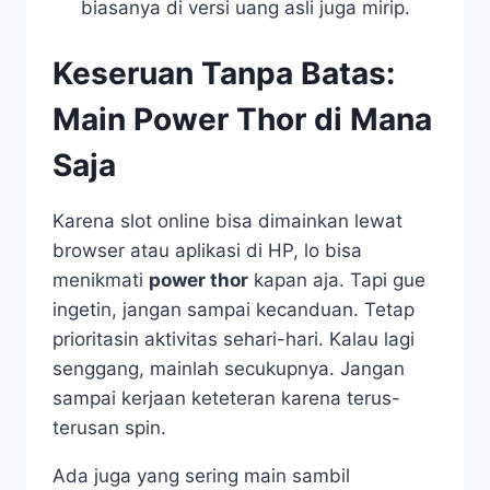
biasanya di versi uang asli juga mirip.
Keseruan Tanpa Batas:
Main Power Thor di Mana
Saja
Karena slot online bisa dimainkan lewat
browser atau aplikasi di HP, lo bisa
menikmati
power thor
kapan aja. Tapi gue
ingetin, jangan sampai kecanduan. Tetap
prioritasin aktivitas sehari-hari. Kalau lagi
senggang, mainlah secukupnya. Jangan
sampai kerjaan keteteran karena terus-
terusan spin.
Ada juga yang sering main sambil