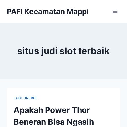
Skip
PAFI Kecamatan Mappi
to
content
situs judi slot terbaik
JUDI ONLINE
Apakah Power Thor
Beneran Bisa Ngasih