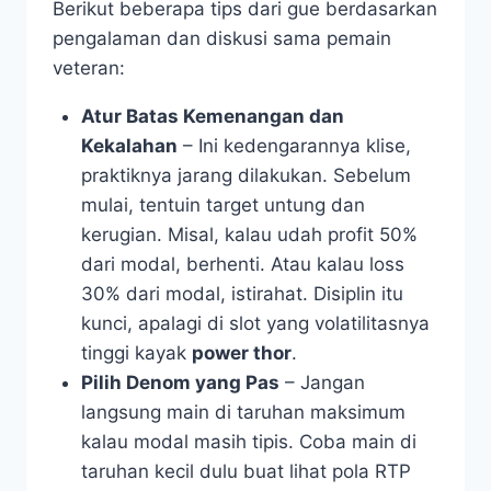
Berikut beberapa tips dari gue berdasarkan
pengalaman dan diskusi sama pemain
veteran:
Atur Batas Kemenangan dan
Kekalahan
– Ini kedengarannya klise,
praktiknya jarang dilakukan. Sebelum
mulai, tentuin target untung dan
kerugian. Misal, kalau udah profit 50%
dari modal, berhenti. Atau kalau loss
30% dari modal, istirahat. Disiplin itu
kunci, apalagi di slot yang volatilitasnya
tinggi kayak
power thor
.
Pilih Denom yang Pas
– Jangan
langsung main di taruhan maksimum
kalau modal masih tipis. Coba main di
taruhan kecil dulu buat lihat pola RTP