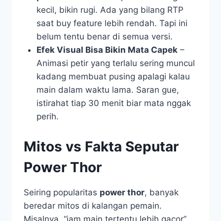
kecil, bikin rugi. Ada yang bilang RTP
saat buy feature lebih rendah. Tapi ini
belum tentu benar di semua versi.
Efek Visual Bisa Bikin Mata Capek
–
Animasi petir yang terlalu sering muncul
kadang membuat pusing apalagi kalau
main dalam waktu lama. Saran gue,
istirahat tiap 30 menit biar mata nggak
perih.
Mitos vs Fakta Seputar
Power Thor
Seiring popularitas
power thor
, banyak
beredar mitos di kalangan pemain.
Misalnya, “jam main tertentu lebih gacor”