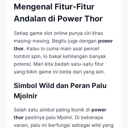
Mengenal Fitur-Fitur
Andalan di Power Thor
Setiap game slot online punya ciri khas
masing-masing. Begitu juga dengan
power
thor
. Kalau lo cuma main asal pencet
tombol spin, lo bakal kehilangan banyak
potensi. Mari kita bedah satu-satu fitur
yang bikin game ini beda dari yang lain.
Simbol Wild dan Peran Palu
Mjolnir
Salah satu simbol paling ikonik di
power
thor
pastinya palu Mjolnir. Di beberapa
varian, palu ini berfungsi sebagai wild yang