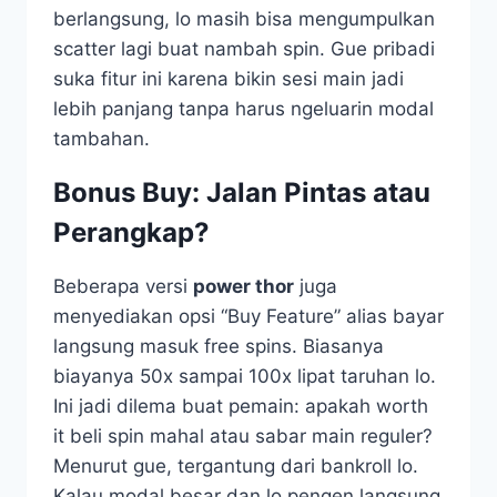
berlangsung, lo masih bisa mengumpulkan
scatter lagi buat nambah spin. Gue pribadi
suka fitur ini karena bikin sesi main jadi
lebih panjang tanpa harus ngeluarin modal
tambahan.
Bonus Buy: Jalan Pintas atau
Perangkap?
Beberapa versi
power thor
juga
menyediakan opsi “Buy Feature” alias bayar
langsung masuk free spins. Biasanya
biayanya 50x sampai 100x lipat taruhan lo.
Ini jadi dilema buat pemain: apakah worth
it beli spin mahal atau sabar main reguler?
Menurut gue, tergantung dari bankroll lo.
Kalau modal besar dan lo pengen langsung