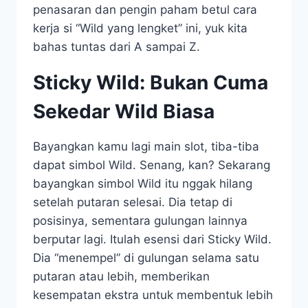
penasaran dan pengin paham betul cara
kerja si “Wild yang lengket” ini, yuk kita
bahas tuntas dari A sampai Z.
Sticky Wild: Bukan Cuma
Sekedar Wild Biasa
Bayangkan kamu lagi main slot, tiba-tiba
dapat simbol Wild. Senang, kan? Sekarang
bayangkan simbol Wild itu nggak hilang
setelah putaran selesai. Dia tetap di
posisinya, sementara gulungan lainnya
berputar lagi. Itulah esensi dari Sticky Wild.
Dia “menempel” di gulungan selama satu
putaran atau lebih, memberikan
kesempatan ekstra untuk membentuk lebih