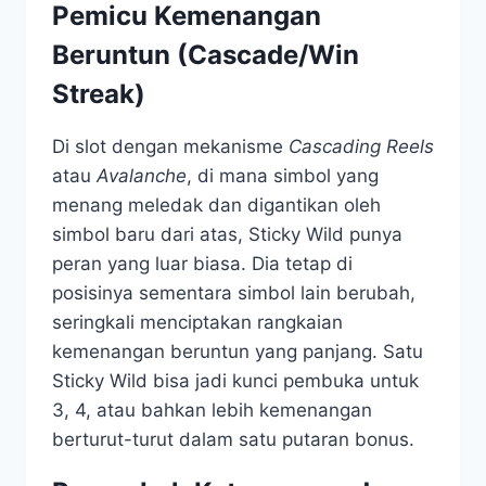
Pemicu Kemenangan
Beruntun (Cascade/Win
Streak)
Di slot dengan mekanisme
Cascading Reels
atau
Avalanche
, di mana simbol yang
menang meledak dan digantikan oleh
simbol baru dari atas, Sticky Wild punya
peran yang luar biasa. Dia tetap di
posisinya sementara simbol lain berubah,
seringkali menciptakan rangkaian
kemenangan beruntun yang panjang. Satu
Sticky Wild bisa jadi kunci pembuka untuk
3, 4, atau bahkan lebih kemenangan
berturut-turut dalam satu putaran bonus.