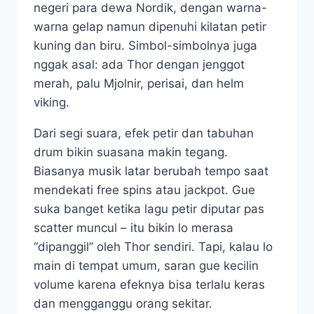
negeri para dewa Nordik, dengan warna-
warna gelap namun dipenuhi kilatan petir
kuning dan biru. Simbol-simbolnya juga
nggak asal: ada Thor dengan jenggot
merah, palu Mjolnir, perisai, dan helm
viking.
Dari segi suara, efek petir dan tabuhan
drum bikin suasana makin tegang.
Biasanya musik latar berubah tempo saat
mendekati free spins atau jackpot. Gue
suka banget ketika lagu petir diputar pas
scatter muncul – itu bikin lo merasa
“dipanggil” oleh Thor sendiri. Tapi, kalau lo
main di tempat umum, saran gue kecilin
volume karena efeknya bisa terlalu keras
dan mengganggu orang sekitar.