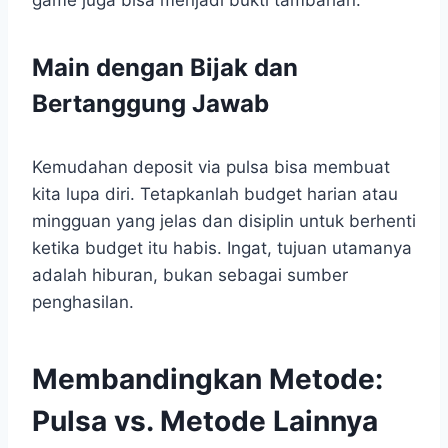
Main dengan Bijak dan
Bertanggung Jawab
Kemudahan deposit via pulsa bisa membuat
kita lupa diri. Tetapkanlah budget harian atau
mingguan yang jelas dan disiplin untuk berhenti
ketika budget itu habis. Ingat, tujuan utamanya
adalah hiburan, bukan sebagai sumber
penghasilan.
Membandingkan Metode:
Pulsa vs. Metode Lainnya