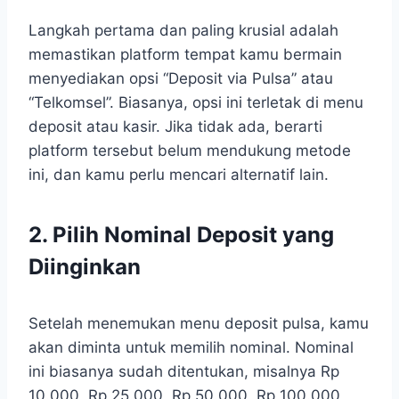
Langkah pertama dan paling krusial adalah
memastikan platform tempat kamu bermain
menyediakan opsi “Deposit via Pulsa” atau
“Telkomsel”. Biasanya, opsi ini terletak di menu
deposit atau kasir. Jika tidak ada, berarti
platform tersebut belum mendukung metode
ini, dan kamu perlu mencari alternatif lain.
2. Pilih Nominal Deposit yang
Diinginkan
Setelah menemukan menu deposit pulsa, kamu
akan diminta untuk memilih nominal. Nominal
ini biasanya sudah ditentukan, misalnya Rp
10.000, Rp 25.000, Rp 50.000, Rp 100.000,