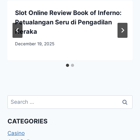
Slot Online Review Book of Inferno:
Petualangan Seru di Pengadilan
Neraka
December 19, 2025
Search
for:
CATEGORIES
Casino