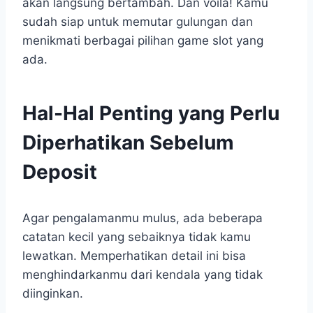
akan langsung bertambah. Dan voila! Kamu
sudah siap untuk memutar gulungan dan
menikmati berbagai pilihan game slot yang
ada.
Hal-Hal Penting yang Perlu
Diperhatikan Sebelum
Deposit
Agar pengalamanmu mulus, ada beberapa
catatan kecil yang sebaiknya tidak kamu
lewatkan. Memperhatikan detail ini bisa
menghindarkanmu dari kendala yang tidak
diinginkan.