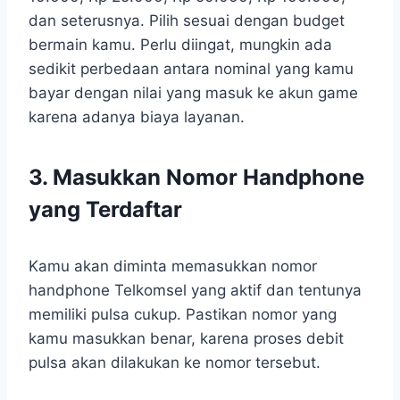
dan seterusnya. Pilih sesuai dengan budget
bermain kamu. Perlu diingat, mungkin ada
sedikit perbedaan antara nominal yang kamu
bayar dengan nilai yang masuk ke akun game
karena adanya biaya layanan.
3. Masukkan Nomor Handphone
yang Terdaftar
Kamu akan diminta memasukkan nomor
handphone Telkomsel yang aktif dan tentunya
memiliki pulsa cukup. Pastikan nomor yang
kamu masukkan benar, karena proses debit
pulsa akan dilakukan ke nomor tersebut.