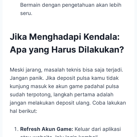
Bermain dengan pengetahuan akan lebih
seru.
Jika Menghadapi Kendala:
Apa yang Harus Dilakukan?
Meski jarang, masalah teknis bisa saja terjadi.
Jangan panik. Jika deposit pulsa kamu tidak
kunjung masuk ke akun game padahal pulsa
sudah terpotong, langkah pertama adalah
jangan melakukan deposit ulang. Coba lakukan
hal berikut:
Refresh Akun Game:
Keluar dari aplikasi