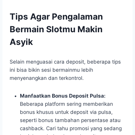
Tips Agar Pengalaman
Bermain Slotmu Makin
Asyik
Selain menguasai cara deposit, beberapa tips
ini bisa bikin sesi bermainmu lebih
menyenangkan dan terkontrol.
Manfaatkan Bonus Deposit Pulsa:
Beberapa platform sering memberikan
bonus khusus untuk deposit via pulsa,
seperti bonus tambahan persentase atau
cashback. Cari tahu promosi yang sedang