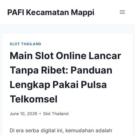
Skip
PAFI Kecamatan Mappi
to
content
SLOT THAILAND
Main Slot Online Lancar
Tanpa Ribet: Panduan
Lengkap Pakai Pulsa
Telkomsel
June 10, 2026
Slot Thailand
Di era serba digital ini, kemudahan adalah