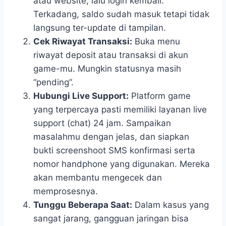
atau website, lalu login kembali.
Terkadang, saldo sudah masuk tetapi tidak
langsung ter-update di tampilan.
Cek Riwayat Transaksi:
Buka menu
riwayat deposit atau transaksi di akun
game-mu. Mungkin statusnya masih
“pending”.
Hubungi Live Support:
Platform game
yang terpercaya pasti memiliki layanan live
support (chat) 24 jam. Sampaikan
masalahmu dengan jelas, dan siapkan
bukti screenshoot SMS konfirmasi serta
nomor handphone yang digunakan. Mereka
akan membantu mengecek dan
memprosesnya.
Tunggu Beberapa Saat:
Dalam kasus yang
sangat jarang, gangguan jaringan bisa