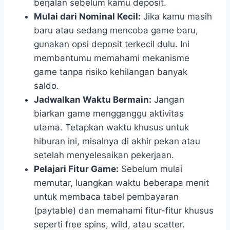
berjalan sebelum kamu deposit.
Mulai dari Nominal Kecil:
Jika kamu masih
baru atau sedang mencoba game baru,
gunakan opsi deposit terkecil dulu. Ini
membantumu memahami mekanisme
game tanpa risiko kehilangan banyak
saldo.
Jadwalkan Waktu Bermain:
Jangan
biarkan game mengganggu aktivitas
utama. Tetapkan waktu khusus untuk
hiburan ini, misalnya di akhir pekan atau
setelah menyelesaikan pekerjaan.
Pelajari Fitur Game:
Sebelum mulai
memutar, luangkan waktu beberapa menit
untuk membaca tabel pembayaran
(paytable) dan memahami fitur-fitur khusus
seperti free spins, wild, atau scatter.