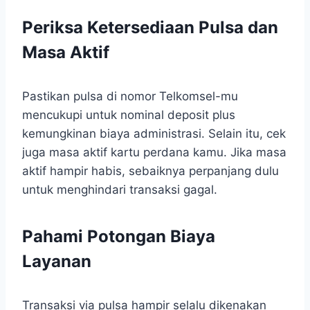
Periksa Ketersediaan Pulsa dan
Masa Aktif
Pastikan pulsa di nomor Telkomsel-mu
mencukupi untuk nominal deposit plus
kemungkinan biaya administrasi. Selain itu, cek
juga masa aktif kartu perdana kamu. Jika masa
aktif hampir habis, sebaiknya perpanjang dulu
untuk menghindari transaksi gagal.
Pahami Potongan Biaya
Layanan
Transaksi via pulsa hampir selalu dikenakan