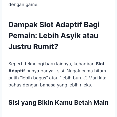
dengan game.
Dampak Slot Adaptif Bagi
Pemain: Lebih Asyik atau
Justru Rumit?
Seperti teknologi baru lainnya, kehadiran
Slot
Adaptif
punya banyak sisi. Nggak cuma hitam
putih “lebih bagus” atau “lebih buruk”. Mari kita
bahas dengan bahasa yang lebih rileks.
Sisi yang Bikin Kamu Betah Main