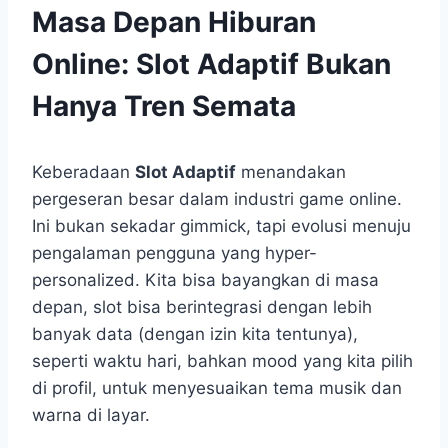
Masa Depan Hiburan
Online: Slot Adaptif Bukan
Hanya Tren Semata
Keberadaan
Slot Adaptif
menandakan
pergeseran besar dalam industri game online.
Ini bukan sekadar gimmick, tapi evolusi menuju
pengalaman pengguna yang hyper-
personalized. Kita bisa bayangkan di masa
depan, slot bisa berintegrasi dengan lebih
banyak data (dengan izin kita tentunya),
seperti waktu hari, bahkan mood yang kita pilih
di profil, untuk menyesuaikan tema musik dan
warna di layar.