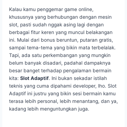
Kalau kamu penggemar game online,
khususnya yang berhubungan dengan mesin
slot, pasti sudah nggak asing lagi dengan
berbagai fitur keren yang muncul belakangan
ini. Mulai dari bonus beruntun, putaran gratis,
sampai tema-tema yang bikin mata terbelalak.
Tapi, ada satu perkembangan yang mungkin
belum banyak disadari, padahal dampaknya
besar banget terhadap pengalaman bermain
kita:
Slot Adaptif
. Ini bukan sekadar istilah
teknis yang cuma dipahami developer, lho. Slot
Adaptif ini justru yang bikin sesi bermain kamu
terasa lebih personal, lebih menantang, dan ya,
kadang lebih menguntungkan juga.