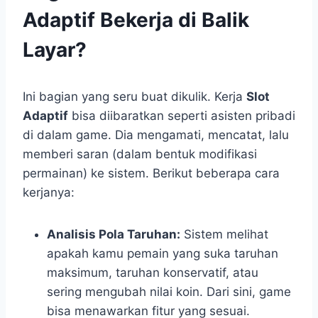
Adaptif Bekerja di Balik
Layar?
Ini bagian yang seru buat dikulik. Kerja
Slot
Adaptif
bisa diibaratkan seperti asisten pribadi
di dalam game. Dia mengamati, mencatat, lalu
memberi saran (dalam bentuk modifikasi
permainan) ke sistem. Berikut beberapa cara
kerjanya:
Analisis Pola Taruhan:
Sistem melihat
apakah kamu pemain yang suka taruhan
maksimum, taruhan konservatif, atau
sering mengubah nilai koin. Dari sini, game
bisa menawarkan fitur yang sesuai.