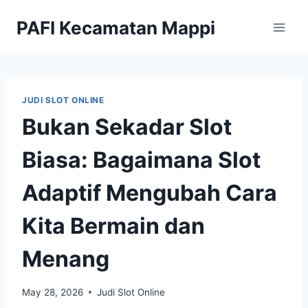
Skip
PAFI Kecamatan Mappi
to
content
JUDI SLOT ONLINE
Bukan Sekadar Slot
Biasa: Bagaimana Slot
Adaptif Mengubah Cara
Kita Bermain dan
Menang
May 28, 2026
Judi Slot Online