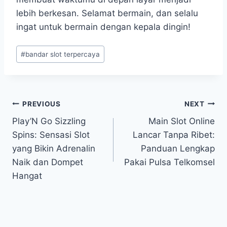
lebih berkesan. Selamat bermain, dan selalu
ingat untuk bermain dengan kepala dingin!
Post
#
bandar slot terpercaya
Tags:
Post
PREVIOUS
NEXT
Play’N Go Sizzling
Main Slot Online
navigation
Spins: Sensasi Slot
Lancar Tanpa Ribet:
yang Bikin Adrenalin
Panduan Lengkap
Naik dan Dompet
Pakai Pulsa Telkomsel
Hangat