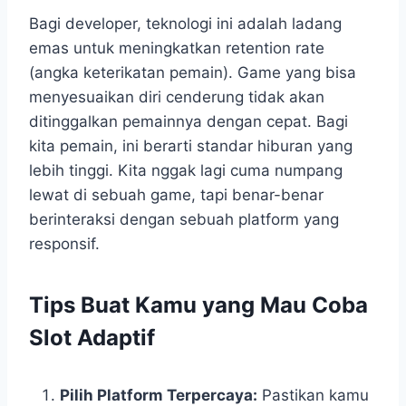
Bagi developer, teknologi ini adalah ladang
emas untuk meningkatkan retention rate
(angka keterikatan pemain). Game yang bisa
menyesuaikan diri cenderung tidak akan
ditinggalkan pemainnya dengan cepat. Bagi
kita pemain, ini berarti standar hiburan yang
lebih tinggi. Kita nggak lagi cuma numpang
lewat di sebuah game, tapi benar-benar
berinteraksi dengan sebuah platform yang
responsif.
Tips Buat Kamu yang Mau Coba
Slot Adaptif
Pilih Platform Terpercaya:
Pastikan kamu