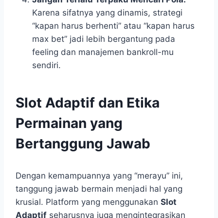
Karena sifatnya yang dinamis, strategi
“kapan harus berhenti” atau “kapan harus
max bet” jadi lebih bergantung pada
feeling dan manajemen bankroll-mu
sendiri.
Slot Adaptif dan Etika
Permainan yang
Bertanggung Jawab
Dengan kemampuannya yang “merayu” ini,
tanggung jawab bermain menjadi hal yang
krusial. Platform yang menggunakan
Slot
Adaptif
seharusnya juga mengintegrasikan