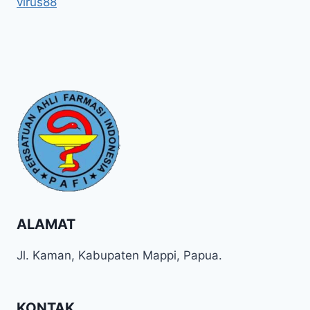
virus88
ALAMAT
Jl. Kaman, Kabupaten Mappi, Papua.
KONTAK