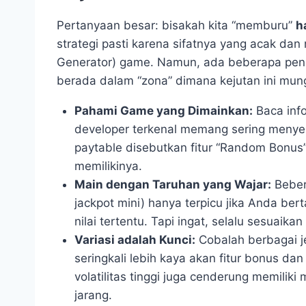
Pertanyaan besar: bisakah kita “memburu”
h
strategi pasti karena sifatnya yang acak d
Generator) game. Namun, ada beberapa pen
berada dalam “zona” dimana kejutan ini mungk
Pahami Game yang Dimainkan:
Baca info
developer terkenal memang sering menyelip
paytable disebutkan fitur “Random Bonus” 
memilikinya.
Main dengan Taruhan yang Wajar:
Bebera
jackpot mini) hanya terpicu jika Anda be
nilai tertentu. Tapi ingat, selalu sesuaik
Variasi adalah Kunci:
Cobalah berbagai je
seringkali lebih kaya akan fitur bonus dan
volatilitas tinggi juga cenderung memiliki
jarang.