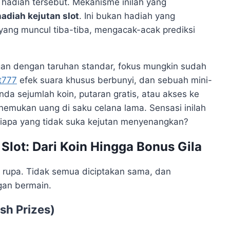
 hadiah tersebut. Mekanisme inilah yang
hadiah kejutan slot
. Ini bukan hadiah yang
 yang muncul tiba-tiba, mengacak-acak prediksi
an dengan taruhan standar, fokus mungkin sudah
t777
efek suara khusus berbunyi, dan sebuah mini-
 sejumlah koin, putaran gratis, atau akses ke
nemukan uang di saku celana lama. Sensasi inilah
siapa yang tidak suka kejutan menyenangkan?
Slot: Dari Koin Hingga Bonus Gila
i rupa. Tidak semua diciptakan sama, dan
an bermain.
sh Prizes)