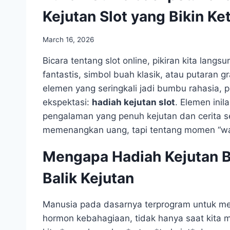
Kejutan Slot yang Bikin Ke
March 16, 2026
Bicara tentang slot online, pikiran kita lang
fantastis, simbol buah klasik, atau putaran gr
elemen yang seringkali jadi bumbu rahasia, 
ekspektasi:
hadiah kejutan slot
. Elemen ini
pengalaman yang penuh kejutan dan cerita s
memenangkan uang, tapi tentang momen “wah
Mengapa Hadiah Kejutan B
Balik Kejutan
Manusia pada dasarnya terprogram untuk me
hormon kebahagiaan, tidak hanya saat kita m