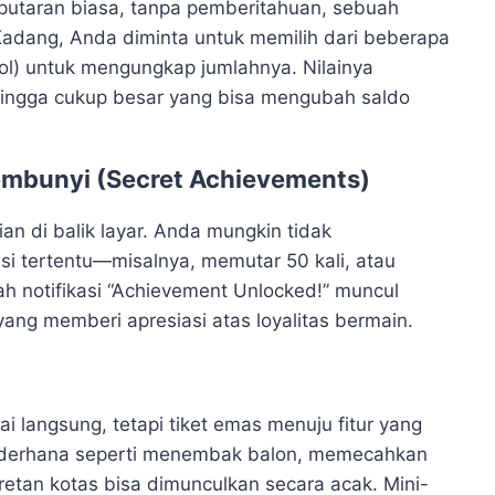
h putaran biasa, tanpa pemberitahuan, sebuah
adang, Anda diminta untuk memilih dari beberapa
mbol) untuk mengungkap jumlahnya. Nilainya
 hingga cukup besar yang bisa mengubah saldo
embunyi (Secret Achievements)
an di balik layar. Anda mungkin tidak
si tertentu—misalnya, memutar 50 kali, atau
 notifikasi “Achievement Unlocked!” muncul
 yang memberi apresiasi atas loyalitas bermain.
i langsung, tetapi tiket emas menuju fitur yang
ederhana seperti menembak balon, memecahkan
eretan kotas bisa dimunculkan secara acak. Mini-