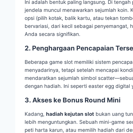
Ini adalah bentuk paling langsung. Di tenga
jendela muncul menawarkan sejumlah koin. K
opsi (pilih kotak, balik kartu, atau tekan to
bervariasi, dari kecil sebagai penyemangat,
Anda secara signifikan.
2. Penghargaan Pencapaian Ters
Beberapa game slot memiliki sistem pencapai
menyadarinya, tetapi setelah mencapai kondi
mendaratkan sejumlah simbol scatter—sebuah
dengan hadiah. Ini seperti easter egg digital
3. Akses ke Bonus Round Mini
Kadang,
hadiah kejutan slot
bukan uang tuna
lebih menguntungkan. Sebuah mini-game s
peti harta karun, atau memilih hadiah dari d