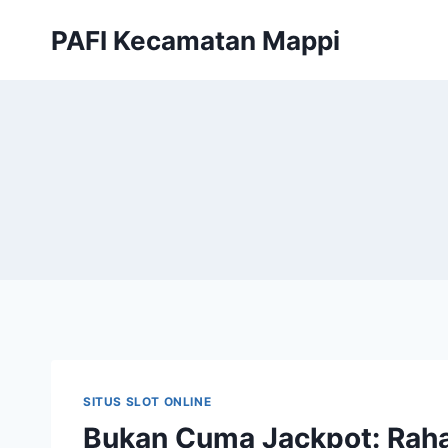
Skip
PAFI Kecamatan Mappi
to
content
SITUS SLOT ONLINE
Bukan Cuma Jackpot: Raha