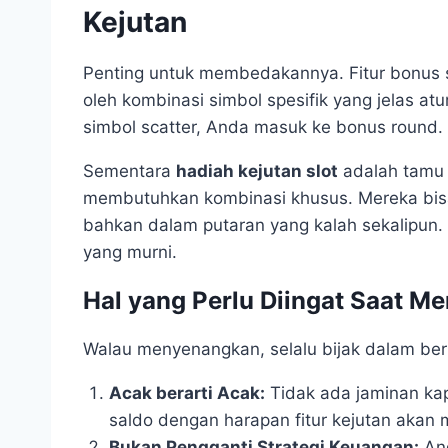
Kejutan
Penting untuk membedakannya. Fitur bonus se
oleh kombinasi simbol spesifik yang jelas a
simbol scatter, Anda masuk ke bonus round. 
Sementara
hadiah kejutan slot
adalah tamu 
membutuhkan kombinasi khusus. Mereka bisa
bahkan dalam putaran yang kalah sekalipun. 
yang murni.
Hal yang Perlu Diingat Saat Me
Walau menyenangkan, selalu bijak dalam ber
Acak berarti Acak:
Tidak ada jaminan ka
saldo dengan harapan fitur kejutan akan
Bukan Pengganti Strategi Keuangan:
An